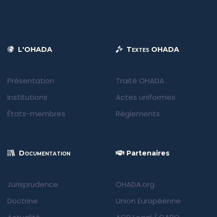
L'OHADA
Textes OHADA
Présentation
Traité OHADA
Institutions
Actes uniformes
États-membres
Règlements
Documentation
Partenaires
Jurisprudence
OHADA.org
Doctrine
Union Européenne