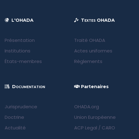
L'OHADA
Textes OHADA
Présentation
Traité OHADA
Institutions
Actes uniformes
États-membres
Règlements
Documentation
Partenaires
Jurisprudence
OHADA.org
Doctrine
Union Européenne
Actualité
ACP Legal
/
CARO