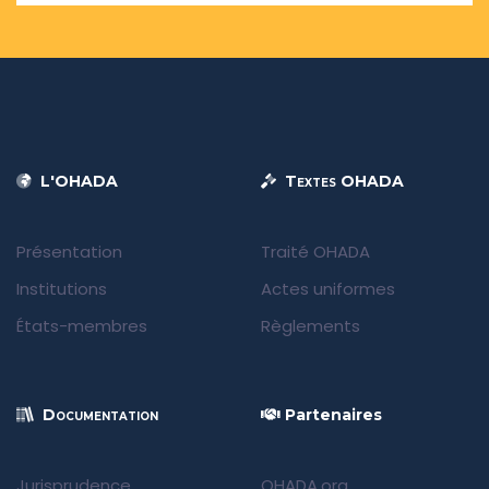
L'OHADA
Textes OHADA
Présentation
Traité OHADA
Institutions
Actes uniformes
États-membres
Règlements
Documentation
Partenaires
Jurisprudence
OHADA.org