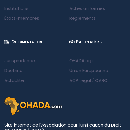
Institutions
Actes uniformes
États-membres
Règlements
Documentation
Partenaires
Jurisprudence
OHADA.org
Doctrine
Union Européenne
Actualité
ACP Legal
/
CARO
Site internet de l'Association pour l'Unification du Droit