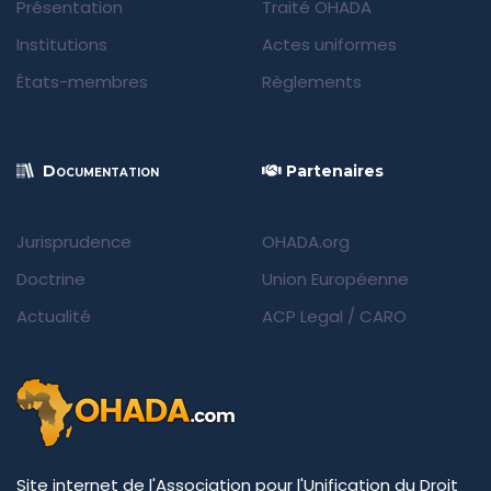
Présentation
Traité OHADA
Institutions
Actes uniformes
États-membres
Règlements
Documentation
Partenaires
Jurisprudence
OHADA.org
Doctrine
Union Européenne
Actualité
ACP Legal
/
CARO
Site internet de l'Association pour l'Unification du Droit