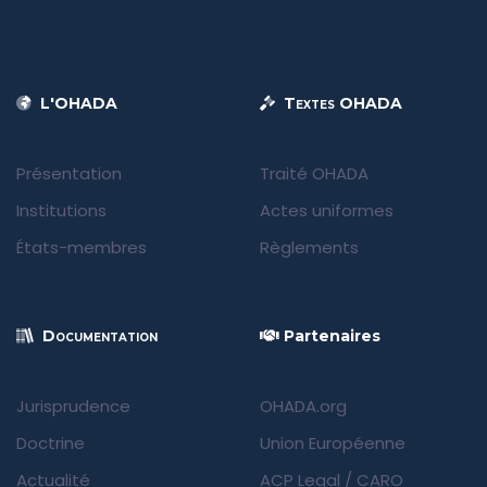
L'OHADA
Textes OHADA
Présentation
Traité OHADA
Institutions
Actes uniformes
États-membres
Règlements
Documentation
Partenaires
Jurisprudence
OHADA.org
Doctrine
Union Européenne
Actualité
ACP Legal
/
CARO