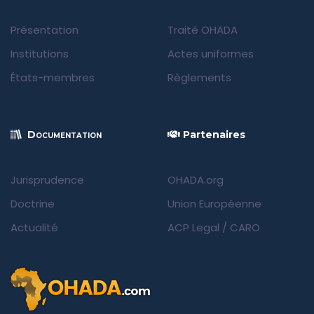
Présentation
Traité OHADA
Institutions
Actes uniformes
États-membres
Règlements
Documentation
Partenaires
Jurisprudence
OHADA.org
Doctrine
Union Européenne
Actualité
ACP Legal
/
CARO