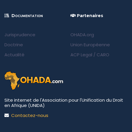
Documentation
Partenaires
Jurisprudence
OHADA.org
Doctrine
Union Européenne
Actualité
ACP Legal
/
CARO
Site internet de l'Association pour l'Unification du Droit
en Afrique (UNIDA)
Contactez-nous