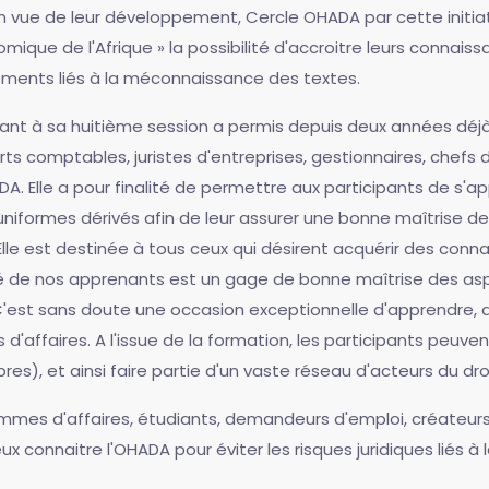
 vue de leur développement, Cercle OHADA par cette initiati
que de l'Afrique » la possibilité d'accroitre leurs connaiss
réments liés à la méconnaissance des textes.
ant à sa huitième session a permis depuis deux années déj
ts comptables, juristes d'entreprises, gestionnaires, chefs d
ADA. Elle a pour finalité de permettre aux participants de s
niformes dérivés afin de leur assurer une bonne maîtrise de
Elle est destinée à tous ceux qui désirent acquérir des conna
versité de nos apprenants est un gage de bonne maîtrise des 
'est sans doute une occasion exceptionnelle d'apprendre, d
s d'affaires. A l'issue de la formation, les participants peuv
s), et ainsi faire partie d'un vaste réseau d'acteurs du dro
ommes d'affaires, étudiants, demandeurs d'emploi, créateurs 
eux connaitre l'OHADA pour éviter les risques juridiques liés