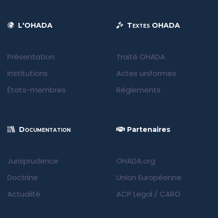
L'OHADA
Textes OHADA
Présentation
Traité OHADA
Institutions
Actes uniformes
États-membres
Règlements
Documentation
Partenaires
Jurisprudence
OHADA.org
Doctrine
Union Européenne
Actualité
ACP Legal
/
CARO