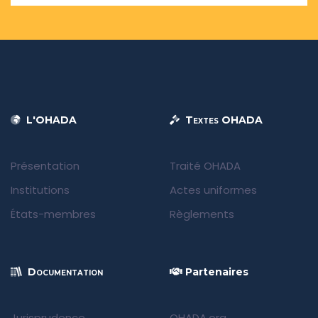
L'OHADA
Textes OHADA
Présentation
Traité OHADA
Institutions
Actes uniformes
États-membres
Règlements
Documentation
Partenaires
Jurisprudence
OHADA.org