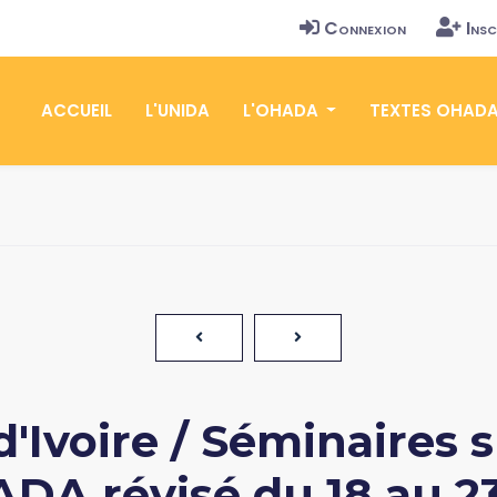
Connexion
Insc
ACCUEIL
L'UNIDA
L'OHADA
TEXTES OHAD
'Ivoire / Séminaires 
DA révisé du 18 au 