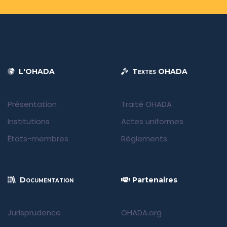
L'OHADA
Textes OHADA
Présentation
Traité OHADA
Institutions
Actes uniformes
États-membres
Règlements
Documentation
Partenaires
Jurisprudence
OHADA.org