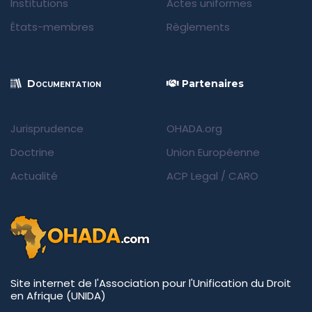
Institutions
Actes uniformes
États-membres
Règlements
Documentation
Partenaires
Jurisprudence
OHADA.org
Doctrine
Union Européenne
Actualité
ACP Legal
/
CARO
Site internet de l'Association pour l'Unification du Droit
en Afrique (UNIDA)