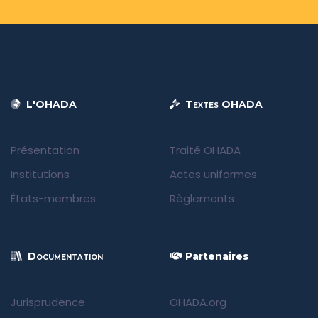
L'OHADA
Textes OHADA
Présentation
Traité OHADA
Institutions
Actes uniformes
États-membres
Règlements
Documentation
Partenaires
Jurisprudence
OHADA.org