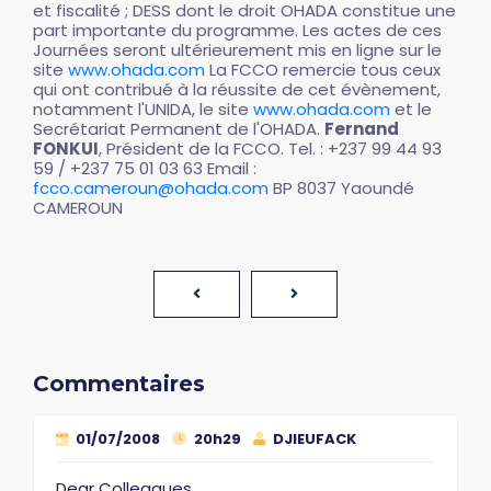
et fiscalité ; DESS dont le droit OHADA constitue une
part importante du programme. Les actes de ces
Journées seront ultérieurement mis en ligne sur le
site
www.ohada.com
La FCCO remercie tous ceux
qui ont contribué à la réussite de cet évènement,
notamment l'UNIDA, le site
www.ohada.com
et le
Secrétariat Permanent de l'OHADA.
Fernand
FONKUI
, Président de la FCCO. Tel. : +237 99 44 93
59 / +237 75 01 03 63 Email :
fcco.cameroun@ohada.com
BP 8037 Yaoundé
CAMEROUN
Commentaires
01/07/2008
20h29
DJIEUFACK
Dear Colleagues,