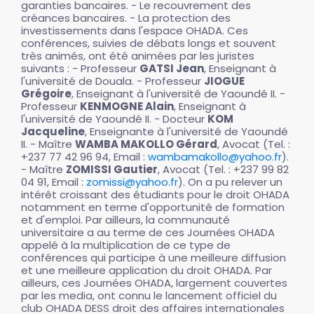
garanties bancaires. - Le recouvrement des
créances bancaires. - La protection des
investissements dans l'espace OHADA. Ces
conférences, suivies de débats longs et souvent
très animés, ont été animées par les juristes
suivants : - Professeur
GATSI Jean
, Enseignant à
l'université de Douala. - Professeur
JIOGUE
Grégoire
, Enseignant à l'université de Yaoundé II. -
Professeur
KENMOGNE Alain
, Enseignant à
l'université de Yaoundé II. - Docteur
KOM
Jacqueline
, Enseignante à l'université de Yaoundé
II. - Maître
WAMBA MAKOLLO Gérard
, Avocat (Tel. :
+237 77 42 96 94, Email :
wambamakollo@yahoo.fr
).
- Maître
ZOMISSI Gautier
, Avocat (Tel. : +237 99 82
04 91, Email :
zomissi@yahoo.fr
). On a pu relever un
intérêt croissant des étudiants pour le droit OHADA
notamment en terme d'opportunité de formation
et d'emploi. Par ailleurs, la communauté
universitaire a au terme de ces Journées OHADA
appelé à la multiplication de ce type de
conférences qui participe à une meilleure diffusion
et une meilleure application du droit OHADA. Par
ailleurs, ces Journées OHADA, largement couvertes
par les media, ont connu le lancement officiel du
club OHADA DESS droit des affaires internationales