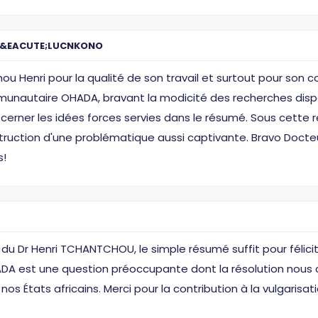
R&EACUTE;LUCNKONO
ou Henri pour la qualité de son travail et surtout pour son c
munautaire OHADA, bravant la modicité des recherches disponib
e cerner les idées forces servies dans le résumé. Sous cette rés
struction d'une problématique aussi captivante. Bravo Docteu
s!
du Dr Henri TCHANTCHOU, le simple résumé suffit pour félicite
DA est une question préoccupante dont la résolution nous co
os États africains. Merci pour la contribution à la vulgarisat