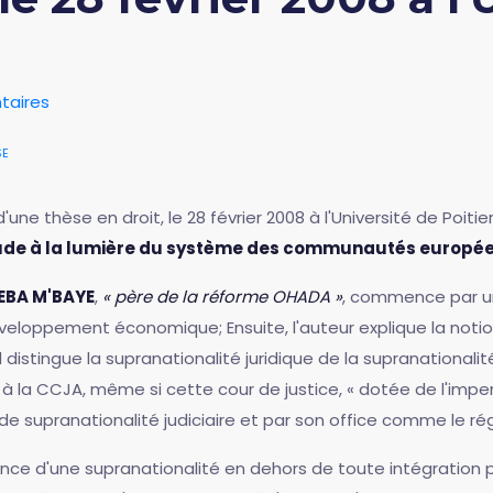
taires
se
 d'une thèse en droit, le 28 février 2008 à l'Université de Poiti
(Etude à la lumière du système des communautés europé
EBA M'BAYE
,
« père de la réforme OHADA »
, commence par u
eloppement économique; Ensuite, l'auteur explique la noti
Il distingue la supranationalité juridique de la supranationalit
as à la CCJA, même si cette cour de justice, « dotée de l'imp
e supranationalité judiciaire et par son office comme le rég
nence d'une supranationalité en dehors de toute intégration 