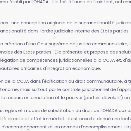
stème établi par l'OHADA ; Il le fait à l'aune de l'existant,
es : une conception originale de la supranationalité judiciair
ationalité dans l'ordre judiciaire interne des Etats parties.
la création d'une Cour suprême de justice communautaire, la
ionales des Etats parties ; Elle présente et propose des solut
légation de compétences juridictionnelles à la CCJA et, d'au
autaires africaines d'intégration économique.
tion de la CCJA dans l'édification du droit communautaire, à 
utonome, mais surtout par le contrôle juridictionnel de l'ap
le recours en annulation et le pourvoi (parfois dévolutif) en
s règles et modes de substitution du droit de l'OHADA aux dr
té directe et effet immédiat ; il est ensuite donné une lectu
s d'accompagnement et en normes d'accomplissement. La pa