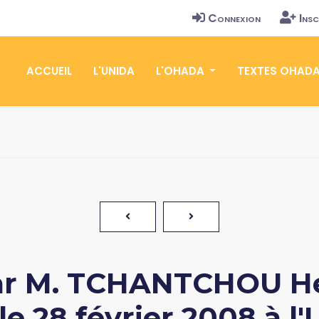
Connexion
Insc
ACCUEIL
L'UNIDA
L'OHADA
TEXTES OHAD
ar M. TCHANTCHOU He
le 28 février 2008 à l'