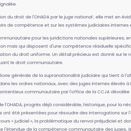
ignalée.
ion du droit de l'OHADA par le juge national ; elle met en évi
oirs de compétence et sur les systèmes judiciaires internes 
communautaire pour les juridictions nationales supérieures, e
tion mais qui disposent d'une compétence résiduelle spécifiq
cation du droit uniforme. Un détail précieux est donné sur le 
quant le droit communautaire.
orie générale de la supranationalité judiciaire qui tient à l'
ans les ordres nationaux, avec des juges internes élevés à
 contentieux communautaire par l'office de la CCJA dévoilée 
e l'OHADA, progrès déjà considérable, historique, pour la néce
es ont été présentées pour résoudre des interrogations sur 
ecours « judiciel », la problématique du renvoi préjudiciel et 
 de l'étendue de la compétence communautaire des juges, à t