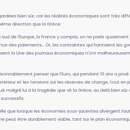
ardées bien sûr, car les réalités économiques sont très diffé
même direction que la Grèce.
d de l'Europe, la France y compris, on ne parle quasiment p
nce des paiements... Or, les contraintes qui hantaient les 
ent la Une des journaux économiques n'ont malheureusemen
aisonnablement penser que l'Euro, qui pendant 10 ans a priv
térieur et les tensions sur les réserves de change, tout en
ué malgré lui à la tragédie que vit la Grèce, au delà bien sû
successifs.
celle que lorsque les économies sous-jacentes divergent fau
eut être durablement viable, tant sur le plan économique e