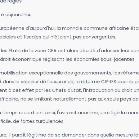
de règles.
e aujourd'hui.
 européenne d'aujourd'hui, la monnaie commune africaine éta
iales et fiscales qui n'étaient pas convergentes.
e, les Etats de la zone CFA ont alors décidé d'adosser leu
u droit économique régissant les économies sous-jacentes.
e mobilisation exceptionnelle des gouvernements, les réfor
 dans le secteur de l'assurance, la réforme CIPRES pour la pr
ent à cet effet par les Chefs d'Etat, l'introduction du droit u
africaine, ne se limitant naturellement pas aux seuls pays
 temps record ont ainsi, l'avis est unanime, protégé la m
icile, de fortes turbulences.
'Euro, il paraît légitime de se demander dans quelle mesure 