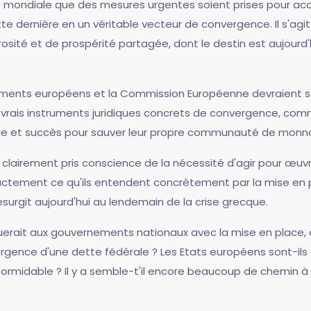
nomie mondiale que des mesures urgentes soient prises pour a
rnière en un véritable vecteur de convergence. Il s'agit bi
rosité et de prospérité partagée, dont le destin est aujourd
ements européens et la Commission Européenne devraient san
is instruments juridiques concrets de convergence, comme l
ie et succès pour sauver leur propre communauté de monna
ui clairement pris conscience de la nécessité d'agir pour œ
 exactement ce qu'ils entendent concrètement par la mise 
resurgit aujourd'hui au lendemain de la crise grecque.
uerait aux gouvernements nationaux avec la mise en place, a
ence d'une dette fédérale ? Les Etats européens sont-ils d
formidable ? Il y a semble-t'il encore beaucoup de chemin à