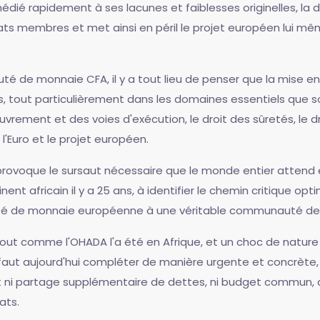
 remédié rapidement à ses lacunes et faiblesses originelles,
ts membres et met ainsi en péril le projet européen lui même
é de monnaie CFA, il y a tout lieu de penser que la mise en
 tout particulièrement dans les domaines essentiels que sont 
uvrement et des voies d'exécution, le droit des sûretés, le droit
l'Euro et le projet européen.
rovoque le sursaut nécessaire que le monde entier attend 
inent africain il y a 25 ans, à identifier le chemin critique op
de monnaie européenne à une véritable communauté de règl
 tout comme l'OHADA l'a été en Afrique, et un choc de nature 
l faut aujourd'hui compléter de manière urgente et concrète, 
nt ni partage supplémentaire de dettes, ni budget commun, q
ats.