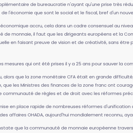
pplémentaire de bureaucratie n'ayant qu'une prise très rédui
 l'économie que sont le social et le fiscal, bref d'un nouve
ens économique accru, cela dans un cadre consensuel au nivea
 de monnaie, il faut que les dirigeants européens et la C
le en faisant preuve de vision et de créativité, sans être 
r des mesures qui ont été prises il y a 25 ans pour sauver la
ou, alors que la zone monétaire CFA était en grande difficult
que les Ministres des finances de la zone franc ont coura
communauté de règles et de droit avec les réformes préc
 mise en place rapide de nombreuses réformes d'unification
e des affaires OHADA, aujourd'hui mondialement reconnu, ay
constate que la communauté de monnaie européenne traverse 