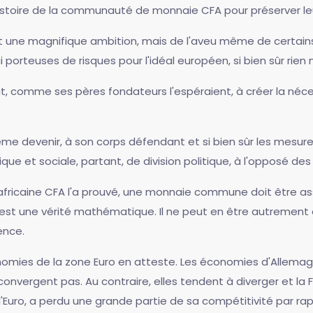
'histoire de la communauté de monnaie CFA pour préserver 
t une magnifique ambition, mais de l'aveu même de certains
porteuses de risques pour l'idéal européen, si bien sûr rien n
suffit, comme ses pères fondateurs l'espéraient, à créer la
même devenir, à son corps défendant et si bien sûr les mesu
 et sociale, partant, de division politique, à l'opposé des
africaine CFA l'a prouvé, une monnaie commune doit être 
 C'est une vérité mathématique. Il ne peut en être autrement 
ence.
omies de la zone Euro en atteste. Les économies d'Allemagne
rgent pas. Au contraire, elles tendent à diverger et la Fr
l'Euro, a perdu une grande partie de sa compétitivité par rap