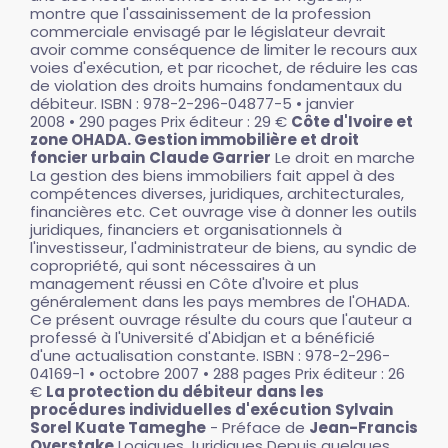
montre que l'assainissement de la profession
commerciale envisagé par le législateur devrait
avoir comme conséquence de limiter le recours aux
voies d'exécution, et par ricochet, de réduire les cas
de violation des droits humains fondamentaux du
débiteur. ISBN : 978-2-296-04877-5 • janvier
2008 • 290 pages Prix éditeur : 29 €
Côte d'Ivoire et
zone OHADA. Gestion immobilière et droit
foncier urbain
Claude Garrier
Le droit en marche
La gestion des biens immobiliers fait appel à des
compétences diverses, juridiques, architecturales,
financières etc. Cet ouvrage vise à donner les outils
juridiques, financiers et organisationnels à
l'investisseur, l'administrateur de biens, au syndic de
copropriété, qui sont nécessaires à un
management réussi en Côte d'Ivoire et plus
généralement dans les pays membres de l'OHADA.
Ce présent ouvrage résulte du cours que l'auteur a
professé à l'Université d'Abidjan et a bénéficié
d'une actualisation constante. ISBN : 978-2-296-
04169-1 • octobre 2007 • 288 pages Prix éditeur : 26
€
La protection du débiteur dans les
procédures individuelles d'exécution
Sylvain
Sorel Kuate Tameghe
- Préface de
Jean-Francis
Overstake
Logiques Juridiques Depuis quelques