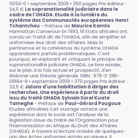
10150-0 • septembre 2009 • 250 pages Prix éditeur :
24,5 €
La supranationalité judiciaire dans le
cadre de l'OHADA. Etude à la lumière du
système des Communautés européennes
Henri
Tchantchou
- Préface de
Maurice Kamto
Harmattan Cameroun En 1993, 16 Etats africains ont
conclu un Traité dit de l'OHADA, afin de simplifier et
uniformiser leur droit des affaires. Mais la
pertinence et la cohérence du système OHADA
apparaissent parfois problématiques. C'est
pourquoi, en explorant et critiquant le principe de
supranationalité judiciaire OHADA, ce livre essaie,
sur le plan à la fois actuel et prospectif, d'en
élaborer une théorie générale. ISBN : 978-2-296-
09184-9 • septembre 2009 • 370 pages Prix éditeur :
33,5 €
Jalons d'une habilitation à diriger des
recherches. Une expérience à partir du droit
issu du traité OHADA
Sylvain Sorel Kuate
Tameghe
- Préface de
Paul-Gérard Pougoue
Etudes africaines Cet ouvrage retrace une
expérience dont le socle est l'analyse de la
législation issue du traité de l'Organisation pour
l'Harmonisation en Afrique du Droit des Affaires
(OHADA). A travers la lecture croisée de quelques-
uns des Actes uniformes entrés en vigueur, il