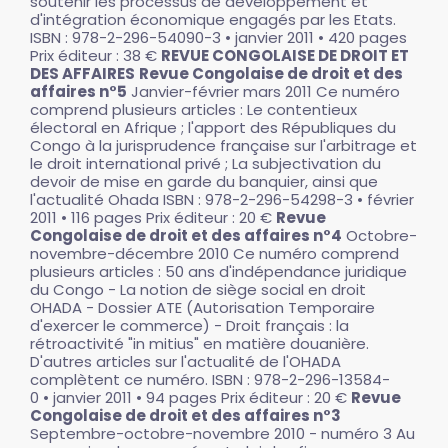
soutenir les processus de développement et
d'intégration économique engagés par les Etats.
ISBN : 978-2-296-54090-3 • janvier 2011 • 420 pages
Prix éditeur : 38 €
REVUE CONGOLAISE DE DROIT ET
DES AFFAIRES
Revue Congolaise de droit et des
affaires n°5
Janvier-février mars 2011 Ce numéro
comprend plusieurs articles : Le contentieux
électoral en Afrique ; l'apport des Républiques du
Congo à la jurisprudence française sur l'arbitrage et
le droit international privé ; La subjectivation du
devoir de mise en garde du banquier, ainsi que
l'actualité Ohada ISBN : 978-2-296-54298-3 • février
2011 • 116 pages Prix éditeur : 20 €
Revue
Congolaise de droit et des affaires n°4
Octobre-
novembre-décembre 2010 Ce numéro comprend
plusieurs articles : 50 ans d'indépendance juridique
du Congo - La notion de siège social en droit
OHADA - Dossier ATE (Autorisation Temporaire
d'exercer le commerce) - Droit français : la
rétroactivité "in mitius" en matière douanière.
D'autres articles sur l'actualité de l'OHADA
complètent ce numéro. ISBN : 978-2-296-13584-
0 • janvier 2011 • 94 pages Prix éditeur : 20 €
Revue
Congolaise de droit et des affaires n°3
Septembre-octobre-novembre 2010 - numéro 3 Au