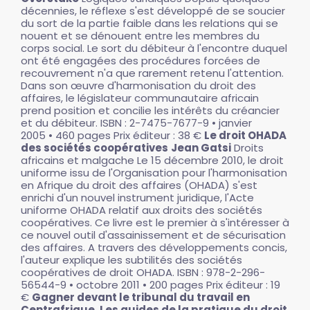
décennies, le réflexe s'est développé de se soucier
du sort de la partie faible dans les relations qui se
nouent et se dénouent entre les membres du
corps social. Le sort du débiteur à l'encontre duquel
ont été engagées des procédures forcées de
recouvrement n'a que rarement retenu l'attention.
Dans son œuvre d'harmonisation du droit des
affaires, le législateur communautaire africain
prend position et concilie les intérêts du créancier
et du débiteur. ISBN : 2-7475-7677-9 • janvier
2005 • 460 pages Prix éditeur : 38 €
Le droit OHADA
des sociétés coopératives
Jean Gatsi
Droits
africains et malgache Le 15 décembre 2010, le droit
uniforme issu de l'Organisation pour l'harmonisation
en Afrique du droit des affaires (OHADA) s'est
enrichi d'un nouvel instrument juridique, l'Acte
uniforme OHADA relatif aux droits des sociétés
coopératives. Ce livre est le premier à s'intéresser à
ce nouvel outil d'assainissement et de sécurisation
des affaires. A travers des développements concis,
l'auteur explique les subtilités des sociétés
coopératives de droit OHADA. ISBN : 978-2-296-
56544-9 • octobre 2011 • 200 pages Prix éditeur : 19
€
Gagner devant le tribunal du travail en
Centrafrique. Les guides de la pratique du droit