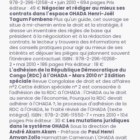
978-2-296-12158-4 • juin 2010 • 694 pages Prix
éditeur : 49 €
Négocier et rédiger au mieux ses
contrats dans l'espace OHADA
Henri-Joël
Tagum Fombeno
Plus qu'un guide, cet ouvrage se
situe à mi-chemin entre le droit et la stratégie, il
dresse un inventaire des règles de base qui
président à la négociation et à la rédaction des
contrats. le lecteur y trouvera des informations et
des conseils pratiques pour agir au mieux de ses
intérêts et déjouer les pièges qui jalonnent souvent
l'itinéraire contractuel. ISBN : 978-2-296-10268-
2 • mai 2010 • 186 pages Prix éditeur : 18 €
L'adhésion de la République Démocratique du
Congo (RDC) à l'OHADA - Mars 2010 n° 2 Edition
spéciale
Revue Congolaise de droit et des affaires
n°2 Cette édition spéciale n° 2 est consacrée à
l'adhésion de la RDC à l'OHADA : l'OHADA ou le droit
au service de l'économie, Pourquoi la RDC devait
adhérer à l'OHADA ?, le processus d'adhésion de la
RDC à l'OHADA, le Traité révisé de l'OHADA (texte
intégral). ISBN : 978-2-296-11550-7 • mars 2010 • 104
pages Prix éditeur : 30 €
Les mutations juridiques
dans le système OHADA
Sous la direction de
André Akam Akam
- Préface de
Paul Henri
Amvan Zollo
Harmattan Cameroun L'OHADA avait