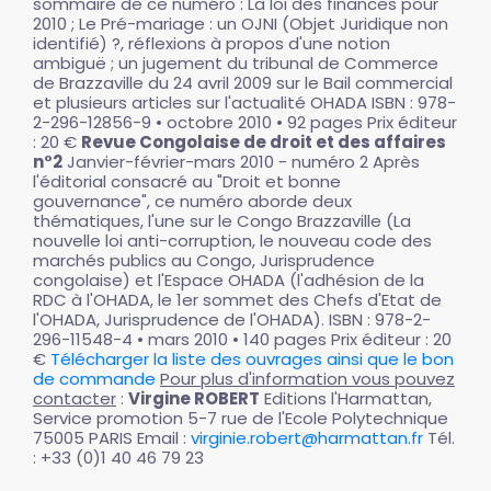
sommaire de ce numéro : La loi des finances pour
2010 ; Le Pré-mariage : un OJNI (Objet Juridique non
identifié) ?, réflexions à propos d'une notion
ambiguë ; un jugement du tribunal de Commerce
de Brazzaville du 24 avril 2009 sur le Bail commercial
et plusieurs articles sur l'actualité OHADA ISBN : 978-
2-296-12856-9 • octobre 2010 • 92 pages Prix éditeur
: 20 €
Revue Congolaise de droit et des affaires
n°2
Janvier-février-mars 2010 - numéro 2 Après
l'éditorial consacré au "Droit et bonne
gouvernance", ce numéro aborde deux
thématiques, l'une sur le Congo Brazzaville (La
nouvelle loi anti-corruption, le nouveau code des
marchés publics au Congo, Jurisprudence
congolaise) et l'Espace OHADA (l'adhésion de la
RDC à l'OHADA, le 1er sommet des Chefs d'Etat de
l'OHADA, Jurisprudence de l'OHADA). ISBN : 978-2-
296-11548-4 • mars 2010 • 140 pages Prix éditeur : 20
€
Télécharger la liste des ouvrages ainsi que le bon
de commande
Pour plus d'information vous pouvez
contacter
:
Virgine ROBERT
Editions l'Harmattan,
Service promotion 5-7 rue de l'Ecole Polytechnique
75005 PARIS Email :
virginie.robert@harmattan.fr
Tél.
: +33 (0)1 40 46 79 23