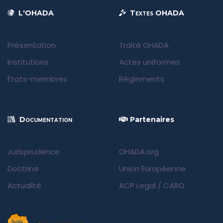
L'OHADA
Textes OHADA
Présentation
Traité OHADA
Institutions
Actes uniformes
États-membres
Règlements
Documentation
Partenaires
Jurisprudence
OHADA.org
Doctrine
Union Européenne
Actualité
ACP Legal
/
CARO