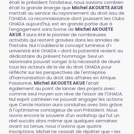
était le président fondateur, nous savions combien
était la grande énergie que
Michel AKOUETE AKUE
mettait au service du rayonnement du droit issu de
l'OHADA. La reconnaissance dont jouissent les Clubs
OHADA aujourd'hui, est en grande partie due à
l'engagement sans borne de
Michel AKOUETE
AKUE
. Il aura été le pionnier de nombreuses
activités qui restent gravées dans les annales de
l'histoire. Nul n'oubliera le concept lumineux d'«
université été OHADA » dont la paternité revient au
dédicataire du présent hommage. Seul un
visionnaire pouvait songer à la nécessité de réunir
tous les acteurs de la vie du droit OHADA pour
réfléchir sur les perspectives de l'entreprise
d'harmonisation du droit des affaires en Afrique.
Passionné,
Michel AKOUETE AKUE
l'était
également au point de lancer des projets avec
comme seul moyen son rêve de l'essor de l'OHADA.
Nul esprit cartésien ne pouvait engager les actions
que Cercle Horizon aura conduites avec brio grâce
à l'optimisme contagieux de son Président. Nous
avons encore le souvenir d'un workshop qui fut un
réel succès alors même que quelques semaines
avant sa tenue, nous n'avions que quatre
inscriptions. Michel ne cessait de répéter que « les