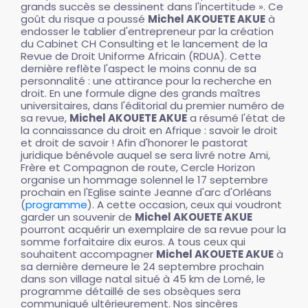
grands succès se dessinent dans l'incertitude ». Ce
goût du risque a poussé
Michel AKOUETE AKUE
à
endosser le tablier d'entrepreneur par la création
du Cabinet CH Consulting et le lancement de la
Revue de Droit Uniforme Africain (RDUA). Cette
dernière reflète l'aspect le moins connu de sa
personnalité : une attirance pour la recherche en
droit. En une formule digne des grands maîtres
universitaires, dans l'éditorial du premier numéro de
sa revue,
Michel AKOUETE AKUE
a résumé l'état de
la connaissance du droit en Afrique : savoir le droit
et droit de savoir ! Afin d'honorer le pastorat
juridique bénévole auquel se sera livré notre Ami,
Frère et Compagnon de route, Cercle Horizon
organise un hommage solennel le 17 septembre
prochain en l'Eglise sainte Jeanne d'arc d'Orléans
(
programme
). A cette occasion, ceux qui voudront
garder un souvenir de
Michel AKOUETE AKUE
pourront acquérir un exemplaire de sa revue pour la
somme forfaitaire dix euros. A tous ceux qui
souhaitent accompagner
Michel AKOUETE AKUE
à
sa dernière demeure le 24 septembre prochain
dans son village natal situé à 45 km de Lomé, le
programme détaillé de ses obsèques sera
communiqué ultérieurement. Nos sincères