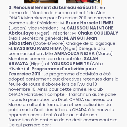
3. Renouvellement du bureau exécutif :
Au
terme de l'élection le bureau exécutif du Club
OHADA Marrakech pour l'exercice 2011 se compose
comme suit : Président : M.
Bruce Harsele ILEMBI
(Gabon) Vice Président : M.
SALISSOU NA INTCHE
Abdoulaye
(Niger) Trésorier : M.
Chaka COULIBALY
(Mali) Secrétaire général :
M. ANGUI Jean
Sébastien
(Côte-D'ivoire) Chargé de la logistique :
M.
BASSIROU RABO HIMA
(Niger) Délégué à la
communication : Mlle
AMRAOUZA NEZHA
(Maroc)
Membres commission de contrôle :
SALAH
ARWATA
(Niger) et
YOUSSOUF MEITE
(Côte
d'Ivoire)
4. Programme d'activités pour
l'exercice 2011 :
Le programme d'activités a été
adopté conforment aux directives retenues dans la
feuille de route élaborée lors de l'AG du 13
novembre 10. Ainsi, pour cette année, le Club
OHADA Marrakech compte « franchir un autre pallié
» dans la promotion du Droit OHADA au niveau du
Maroc en alliant information et sensibilisation du
public sur le Droit des Affaires OHADA à la nouvelle
approche consistant à offrir au public une
formation à la pratique de ce droit communautaire.
Ce qui passera par :