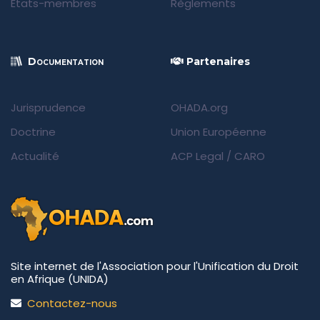
États-membres
Règlements
Documentation
Partenaires
Jurisprudence
OHADA.org
Doctrine
Union Européenne
Actualité
ACP Legal
/
CARO
Site internet de l'Association pour l'Unification du Droit
en Afrique (UNIDA)
Contactez-nous