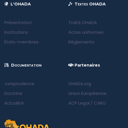
L'OHADA
Textes OHADA
Présentation
Traité OHADA
Institutions
Actes uniformes
États-membres
Règlements
Documentation
Partenaires
Jurisprudence
OHADA.org
Doctrine
Union Européenne
Actualité
ACP Legal
/
CARO