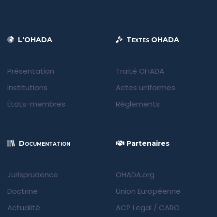
L'OHADA
Textes OHADA
Présentation
Traité OHADA
Institutions
Actes uniformes
États-membres
Règlements
Documentation
Partenaires
Jurisprudence
OHADA.org
Doctrine
Union Européenne
Actualité
ACP Legal
/
CARO