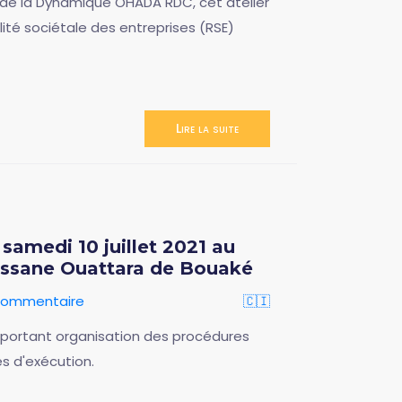
 de la Dynamique OHADA RDC, cet atelier
ilité sociétale des entreprises (RSE)
Lire la suite
samedi 10 juillet 2021 au
lassane Ouattara de Bouaké
commentaire
🇨🇮
e portant organisation des procédures
s d'exécution.