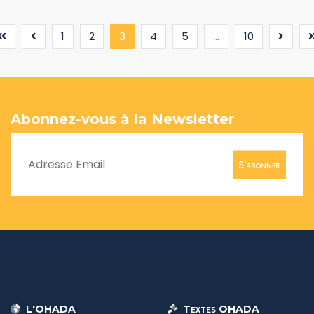
(current)
1
2
3
4
5
...
10
Abonnez-vous à la Newsletter
S'abonner
L'OHADA
Textes OHADA