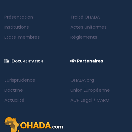
Présentation
Traité OHADA
Institutions
Actes uniformes
États-membres
Règlements
Documentation
Partenaires
Jurisprudence
OHADA.org
Doctrine
Union Européenne
Actualité
ACP Legal
/
CARO