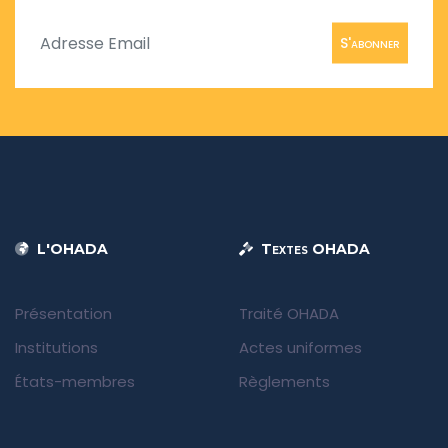
S'abonner
L'OHADA
Textes OHADA
Présentation
Traité OHADA
Institutions
Actes uniformes
États-membres
Règlements