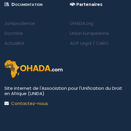
Documentation
Partenaires
Jurisprudence
OHADA.org
Doctrine
Union Européenne
Actualité
ACP Legal
/
CARO
Site internet de l'Association pour l'Unification du Droit
en Afrique (UNIDA)
Contactez-nous