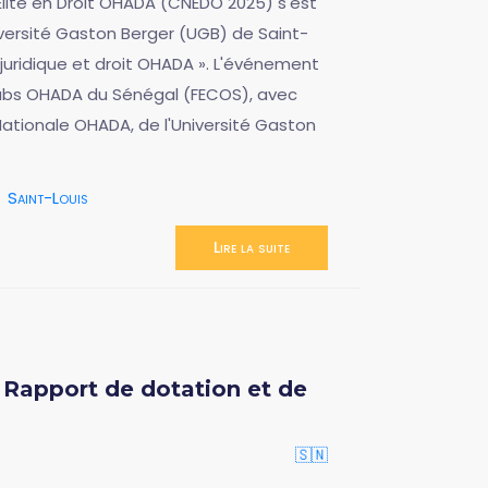
Elite en Droit OHADA (CNEDO 2025) s'est
versité Gaston Berger (UGB) de Saint-
é juridique et droit OHADA ». L'événement
lubs OHADA du Sénégal (FECOS), avec
Nationale OHADA, de l'Université Gaston
Saint-Louis
Lire la suite
Rapport de dotation et de
🇸🇳