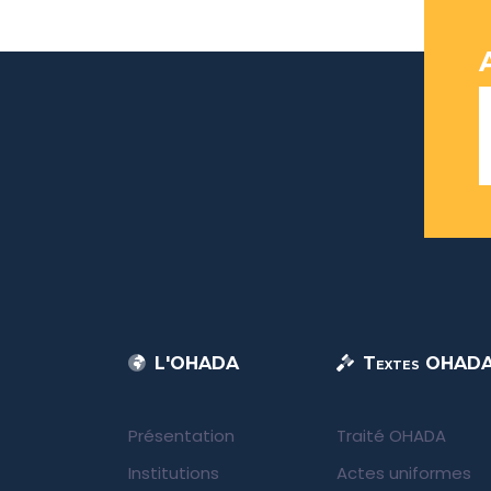
L'OHADA
Textes OHAD
Présentation
Traité OHADA
Institutions
Actes uniformes