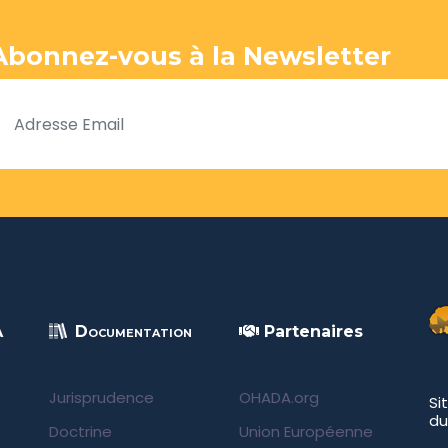
Abonnez-vous à la Newsletter
A
Documentation
Partenaires
Jurisprudence
OHADA.org
Si
du
Doctrine
Union Européenne