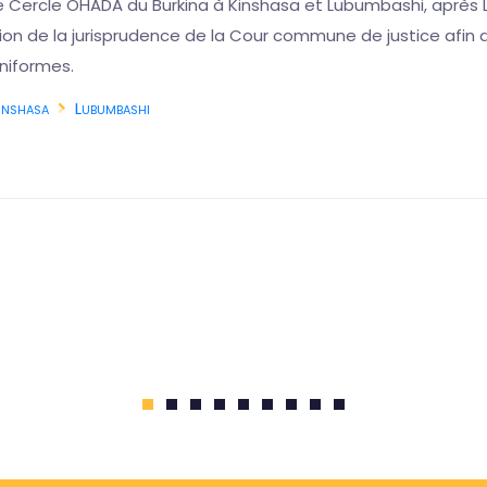
e Cercle OHADA du Burkina à Kinshasa et Lubumbashi, après L
ution de la jurisprudence de la Cour commune de justice afi
niformes.
inshasa
Lubumbashi
1
2
3
4
5
6
7
8
9