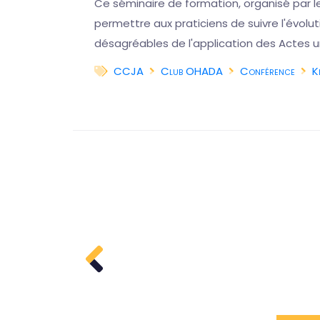
on
Ce séminaire de formation, organisé par l
iques
permettre aux praticiens de suivre l'évol
désagréables de l'application des Actes u
CCJA
Club OHADA
Conférence
K
a suite