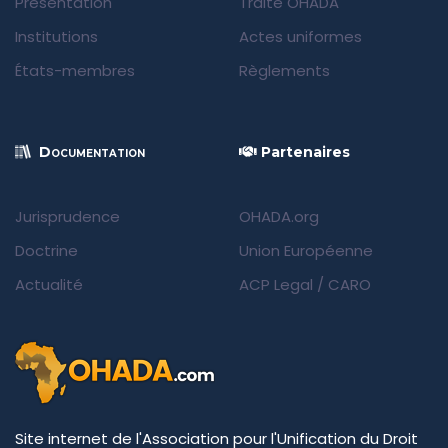
Présentation
Traité OHADA
Institutions
Actes uniformes
États-membres
Règlements
Documentation
Partenaires
Jurisprudence
OHADA.org
Doctrine
Union Européenne
Actualité
ACP Legal
/
CARO
Site internet de l'Association pour l'Unification du Droit