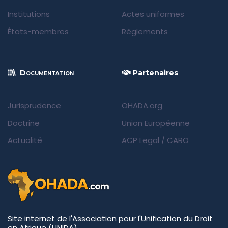
Institutions
Actes uniformes
États-membres
Règlements
Documentation
Partenaires
Jurisprudence
OHADA.org
Doctrine
Union Européenne
Actualité
ACP Legal
/
CARO
Site internet de l'Association pour l'Unification du Droit
en Afrique (UNIDA)