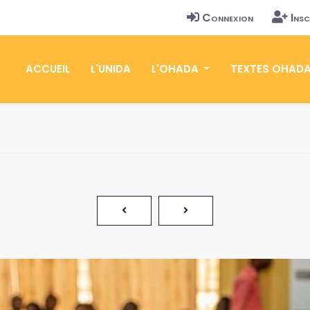
Connexion
Insc
ACCUEIL
L'UNIDA
L'OHADA
TEXTES OHAD