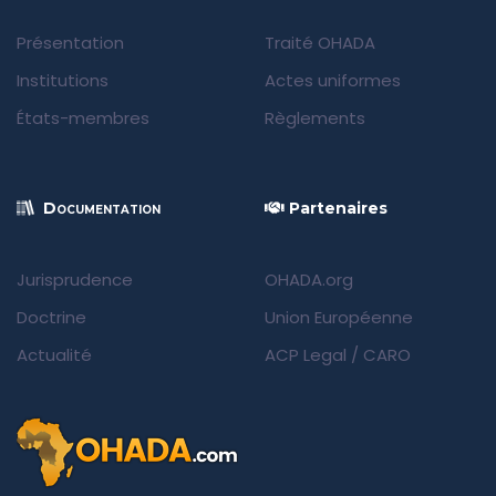
Présentation
Traité OHADA
Institutions
Actes uniformes
États-membres
Règlements
Documentation
Partenaires
Jurisprudence
OHADA.org
Doctrine
Union Européenne
Actualité
ACP Legal
/
CARO