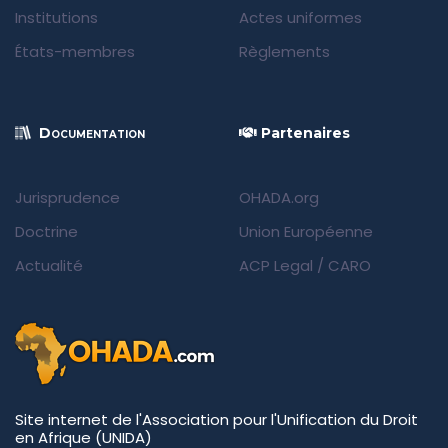
Institutions
Actes uniformes
États-membres
Règlements
Documentation
Partenaires
Jurisprudence
OHADA.org
Doctrine
Union Européenne
Actualité
ACP Legal
/
CARO
Site internet de l'Association pour l'Unification du Droit
en Afrique (UNIDA)