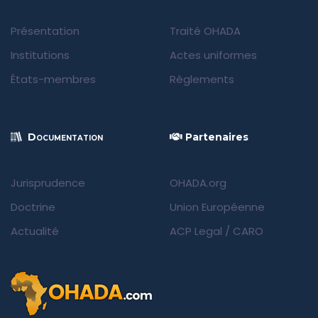
Présentation
Traité OHADA
Institutions
Actes uniformes
États-membres
Règlements
Documentation
Partenaires
Jurisprudence
OHADA.org
Doctrine
Union Européenne
Actualité
ACP Legal
/
CARO