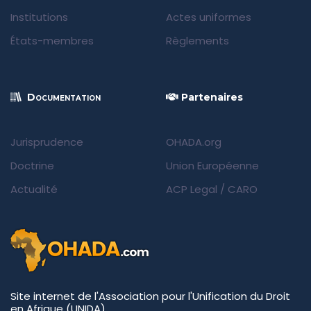
Institutions
Actes uniformes
États-membres
Règlements
Documentation
Partenaires
Jurisprudence
OHADA.org
Doctrine
Union Européenne
Actualité
ACP Legal
/
CARO
Site internet de l'Association pour l'Unification du Droit
en Afrique (UNIDA)