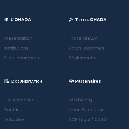
L'OHADA
Textes OHADA
Présentation
Traité OHADA
Institutions
Actes uniformes
États-membres
Règlements
Documentation
Partenaires
Jurisprudence
OHADA.org
Doctrine
Union Européenne
Actualité
ACP Legal
/
CARO