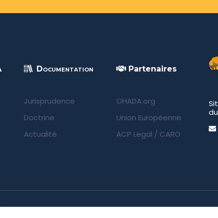
A
Documentation
Partenaires
Jurisprudence
OHADA.org
Si
du
Doctrine
Union Européenne
Actualité
ACP Legal
/
CARO
rvés