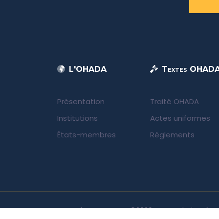
L'OHADA
Textes OHAD
Présentation
Traité OHADA
Institutions
Actes uniformes
États-membres
Règlements
UNIDA | OHADA.com
©2026 • Tous droits rése