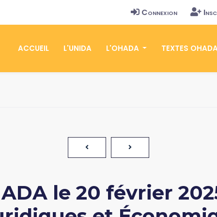
Connexion
Insc
ACCUEIL
L'UNIDA
L'OHADA
TEXTES OHAD
DA le 20 février 2025
uridiques et Économi