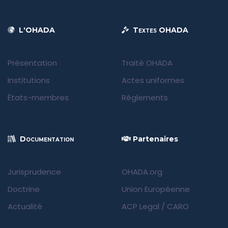
L'OHADA
Textes OHADA
Présentation
Traité OHADA
Institutions
Actes uniformes
États-membres
Règlements
Documentation
Partenaires
Jurisprudence
OHADA.org
Doctrine
Union Européenne
Actualité
ACP Legal
/
CARO