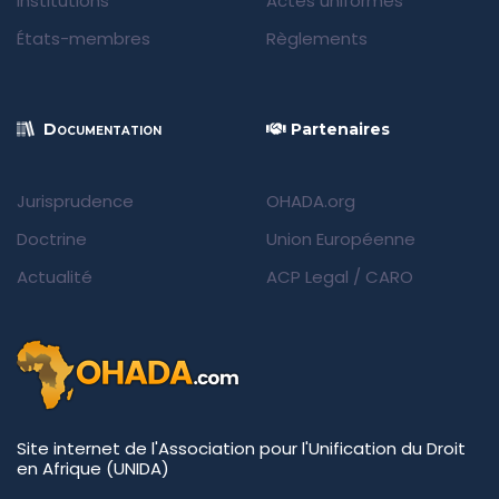
Institutions
Actes uniformes
États-membres
Règlements
Documentation
Partenaires
Jurisprudence
OHADA.org
Doctrine
Union Européenne
Actualité
ACP Legal
/
CARO
Site internet de l'Association pour l'Unification du Droit
en Afrique (UNIDA)