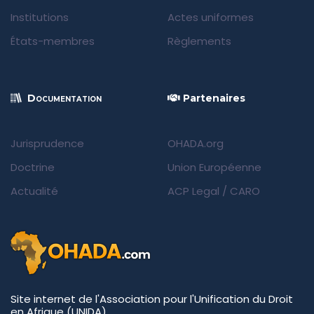
Institutions
Actes uniformes
États-membres
Règlements
Documentation
Partenaires
Jurisprudence
OHADA.org
Doctrine
Union Européenne
Actualité
ACP Legal
/
CARO
Site internet de l'Association pour l'Unification du Droit
en Afrique (UNIDA)