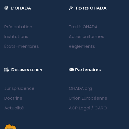
L'OHADA
Textes OHADA
Présentation
Traité OHADA
Institutions
Actes uniformes
États-membres
Règlements
Documentation
Partenaires
Jurisprudence
OHADA.org
Doctrine
Union Européenne
Actualité
ACP Legal
/
CARO