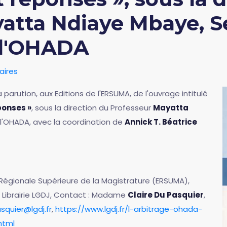
atta Ndiaye Mbaye, S
 l'OHADA
ires
 parution, aux Editions de l'ERSUMA, de l'ouvrage intitulé
ponses »
, sous la direction du Professeur
Mayatta
l'OHADA, avec la coordination de
Annick T. Béatrice
 Régionale Supérieure de la Magistrature (ERSUMA),
 Librairie LGDJ, Contact : Madame
Claire Du Pasquier
,
asquier@lgdj.fr
,
https://www.lgdj.fr/l-arbitrage-ohada-
html