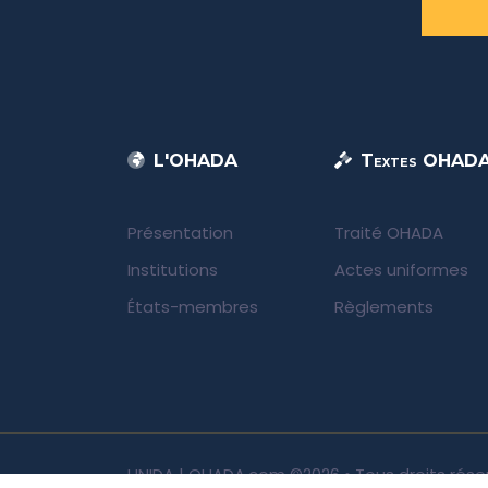
L'OHADA
Textes OHAD
Présentation
Traité OHADA
Institutions
Actes uniformes
États-membres
Règlements
UNIDA | OHADA.com
©2026 • Tous droits rése