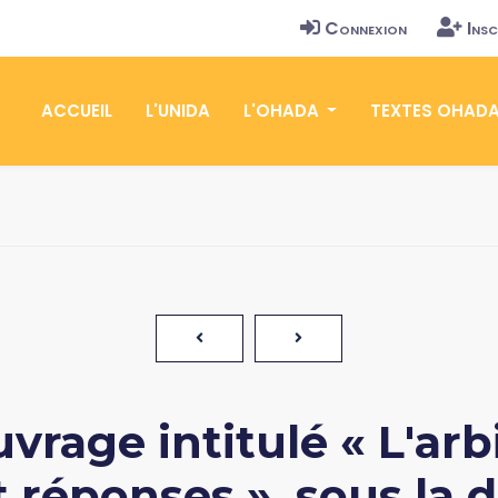
Connexion
Insc
ACCUEIL
L'UNIDA
L'OHADA
TEXTES OHAD
ouvrage intitulé « L'a
 réponses », sous la d