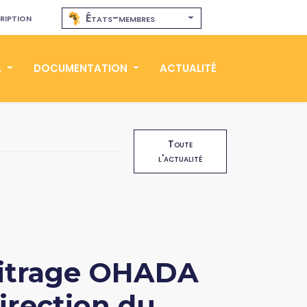
ription
États-membres
A
DOCUMENTATION
ACTUALITÉ
Toute
l'actualité
rbitrage OHADA
irection du