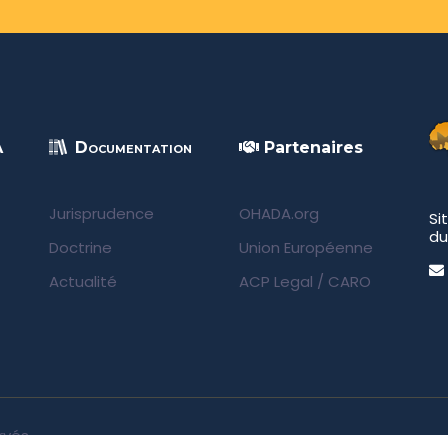
A
Documentation
Partenaires
Jurisprudence
OHADA.org
Si
du
Doctrine
Union Européenne
Actualité
ACP Legal
/
CARO
rvés