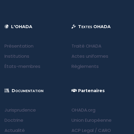
L'OHADA
Textes OHADA
Présentation
Traité OHADA
Institutions
Actes uniformes
États-membres
Règlements
Documentation
Partenaires
Jurisprudence
OHADA.org
Doctrine
Union Européenne
Actualité
ACP Legal
/
CARO