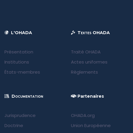
L'OHADA
Textes OHADA
Présentation
Traité OHADA
Institutions
Actes uniformes
États-membres
Règlements
Documentation
Partenaires
Jurisprudence
OHADA.org
Doctrine
Union Européenne