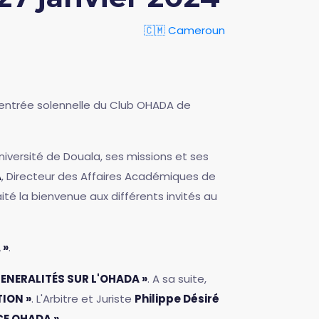
🇨🇲 Cameroun
a rentrée solennelle du Club OHADA de
niversité de Douala, ses missions et ses
A
, Directeur des Affaires Académiques de
ité la bienvenue aux différents invités au
 »
.
GENERALITÉS SUR L'OHADA »
. A sa suite,
TION »
. L'Arbitre et Juriste
Philippe Désiré
CE OHADA »
.