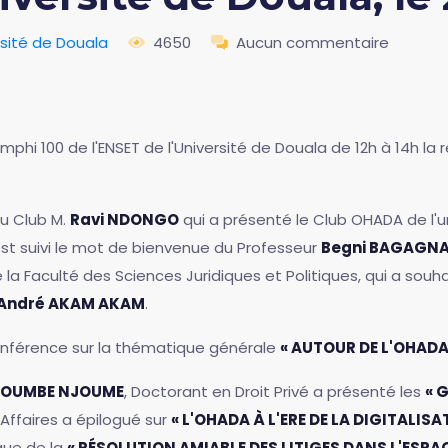
rsité de Douala
4650
Aucun commentaire
amphi 100 de l'ENSET de l'Université de Douala de 12h à 14h l
du Club M.
Ravi NDONGO
qui a présenté le Club OHADA de l'u
est suivi le mot de bienvenue du Professeur
Begni BAGAGN
la Faculté des Sciences Juridiques et Politiques, qui a souha
André AKAM AKAM
.
 conférence sur la thématique générale
« AUTOUR DE L'OHADA
DOUMBE NJOUME
, Doctorant en Droit Privé a présenté les
« 
d'Affaires a épilogué sur
« L'OHADA À L'ERE DE LA DIGITALISA
que de la
« RÉSOLUTION AMIABLE DES LITIGES DANS L'ESPA