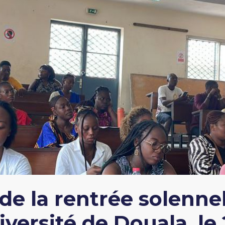
e la rentrée solennel
ersité de Douala, le 