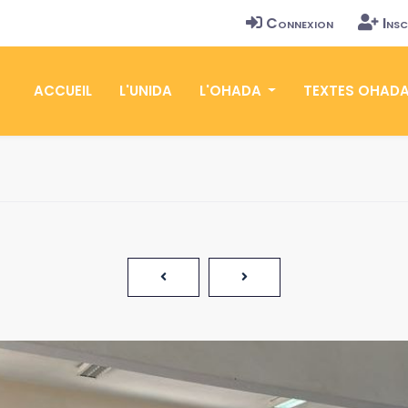
Connexion
Insc
ACCUEIL
L'UNIDA
L'OHADA
TEXTES OHAD