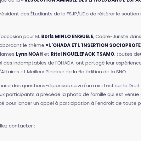
Président des Étudiants de la FSJP/UDo de réitérer le soutien
l'occasion pour M.
Boris MINLO ENGUELE
, Cadre-Juriste dans
n abordant le thème
« L'OHADA ET L'INSERTION SOCIOPROFE
esdames
Lynn NOAH
et
Ritel NGUELEFACK TSAMO
, toutes de
al des Indomptables de l'OHADA, ont partagé leur expérienc
d'Affaires et Meilleur Plaideur de la 6e édition de la SNO.
hase des questions-réponses suivi d'un mini test sur le Droi
ux participants a précédé la photo de famille qui est venue 
té pour lancer un appel à participation à l'endroit de tout
illez contacter
: