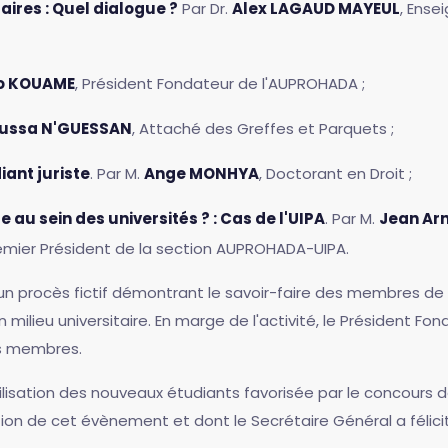
aires : Quel dialogue ?
Par Dr.
Alex LAGAUD MAYEUL
, Ense
éo KOUAME
, Président Fondateur de l'AUPROHADA ;
ussa N'GUESSAN
, Attaché des Greffes et Parquets ;
ant juriste
. Par M.
Ange MONHYA
, Doctorant en Droit ;
e au sein des universités ? : Cas de l'UIPA
. Par M.
Jean Ar
remier Président de la section AUPROHADA-UIPA.
r un procès fictif démontrant le savoir-faire des membres de
 milieu universitaire. En marge de l'activité, le Président F
es membres.
lisation des nouveaux étudiants favorisée par le concours de 
sation de cet évènement et dont le Secrétaire Général a félic