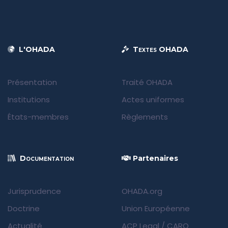
L'OHADA
Textes OHADA
Présentation
Traité OHADA
Institutions
Actes uniformes
États-membres
Règlements
Documentation
Partenaires
Jurisprudence
OHADA.org
Doctrine
Union Européenne
Actualité
ACP Legal
/
CARO