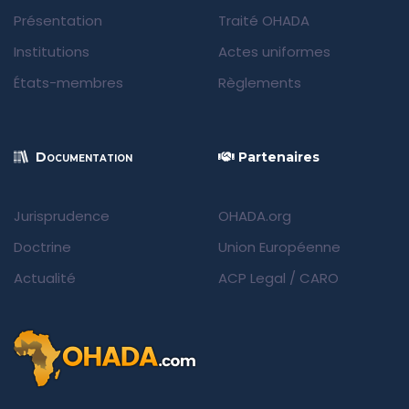
Présentation
Traité OHADA
Institutions
Actes uniformes
États-membres
Règlements
Documentation
Partenaires
Jurisprudence
OHADA.org
Doctrine
Union Européenne
Actualité
ACP Legal
/
CARO