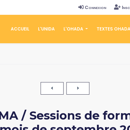
Connexion
Insc
ACCUEIL
L'UNIDA
L'OHADA
TEXTES OHAD
A / Sessions de form
 mois de septembre 2