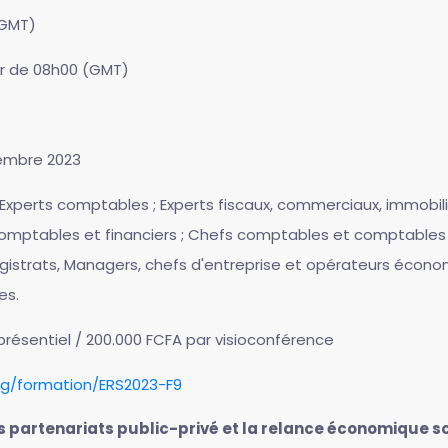
(GMT)
rtir de 08h00 (GMT)
ptembre 2023
; Experts comptables ; Experts fiscaux, commerciaux, immobilier
comptables et financiers ; Chefs comptables et comptables ; N
 Magistrats, Managers, chefs d'entreprise et opérateurs écon
es.
présentiel / 200.000 FCFA par visioconférence
rg/formation/ERS2023-F9
Les partenariats public-privé et la relance économique s