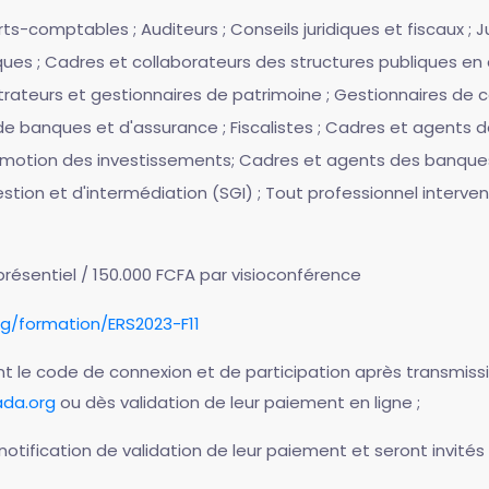
perts-comptables ; Auditeurs ; Conseils juridiques et fiscaux ; 
es ; Cadres et collaborateurs des structures publiques en ch
trateurs et gestionnaires de patrimoine ; Gestionnaires de c
e banques et d'assurance ; Fiscalistes ; Cadres et agents de
omotion des investissements; Cadres et agents des banques 
stion et d'intermédiation (SGI) ; Tout professionnel interve
présentiel / 150.000 FCFA par visioconférence
rg/formation/ERS2023-F11
ont le code de connexion et de participation après transmi
da.org
ou dès validation de leur paiement en ligne ;
otification de validation de leur paiement et seront invités 