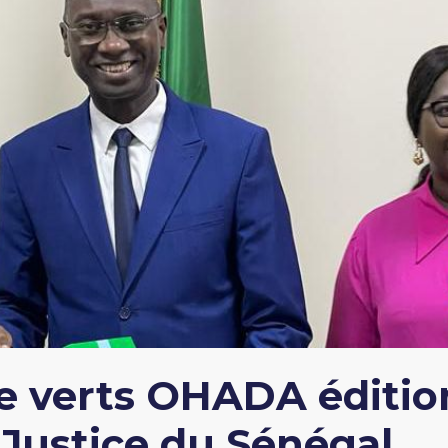
e verts OHADA éditio
 Justice du Sénégal